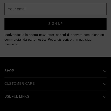
Your
email
SIGN UP
Iscrivendoti alla nostra newsletter, accetti di ricevere comunicazioni
commerciali da parte nostra. Potrai disiscriverti in qualsiasi
momento.
SHOP
CUSTOMER CARE
USEFUL LINKS