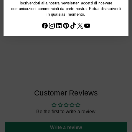
cart
Iscrivendoti alla nostra newsletter, accetti di ricevere
Profondità: 8 cm
comunicazioni commerciali da parte nostra. Potrai disiscriverti
in qualsiasi momento.
Your size is not available?
Customer Reviews
Be the first to write a review
Write a review