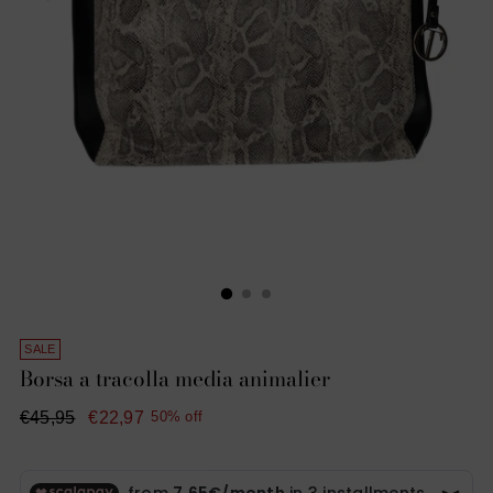
SALE
Borsa a tracolla media animalier
Regular
€45,95
€22,97
50% off
price