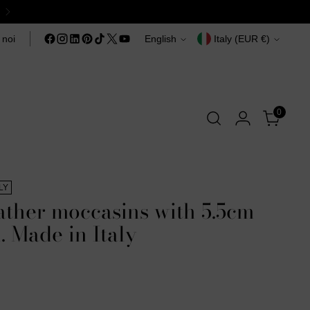
Language
Currency
 noi
English
Italy (EUR €)
0
LY
ather moccasins with 5.5cm
. Made in Italy