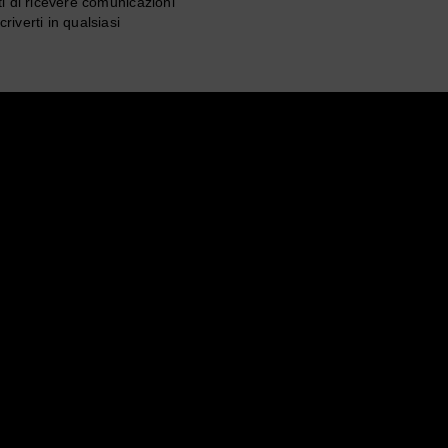
ti di ricevere comunicazioni
riverti in qualsiasi