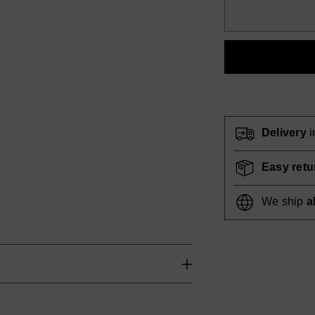
Delivery
i
Easy retu
We ship
al
Adding
product
to
your