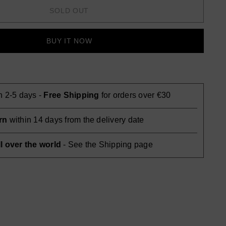
SOLD OUT
BUY IT NOW
n 2-5 days -
Free Shipping
for orders over €30
rn
within 14 days from the delivery date
l over the world
- See the Shipping page