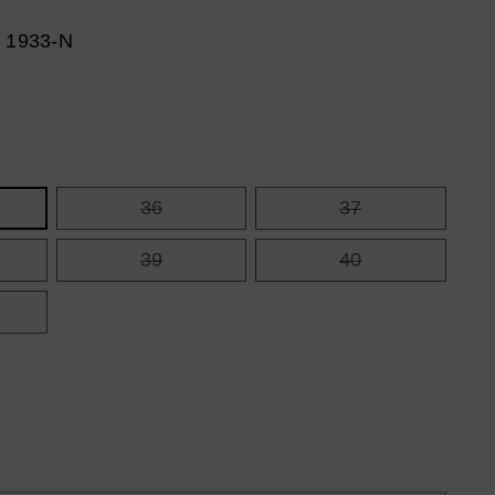
: 1933-N
36
37
39
40