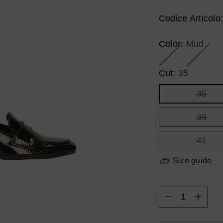
Codice Articolo
Color:
Mud
Cut:
35
35
38
41
Size guide
Quantity
Quantity