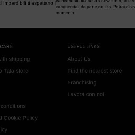
Iscrivendoti alla nostra newsletter, accet
i imperdibili ti aspettano !
commerciali da parte nostra. Potrai disisc
momento.
 CARE
USEFUL LINKS
ith shipping
About Us
o Tata store
Find the nearest store
Franchising
Lavora con noi
conditions
d Cookie Policy
icy