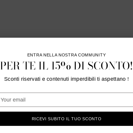
cart
ENTRA NELLA NOSTRA COMMUNITY
PER TE IL 15% DI SCONTO!
Customer Reviews
Sconti riservati e contenuti imperdibili ti aspettano !
Be the first to write a review
our
mail
Write a review
RICEVI SUBITO IL TUO SCONTO